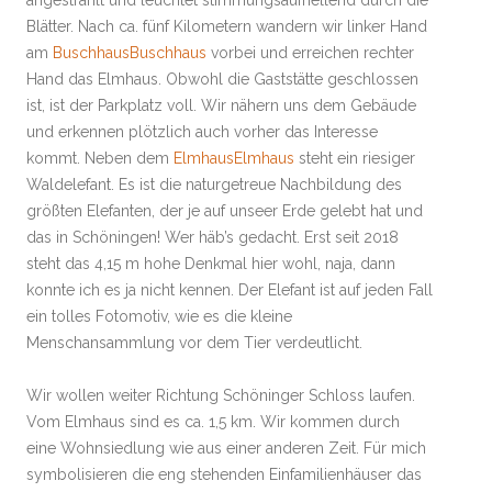
angestrahlt und leuchtet stimmungsaufhellend durch die
Blätter. Nach ca. fünf Kilometern wandern wir linker Hand
am
Buschhaus
Buschhaus
vorbei und erreichen rechter
Hand das Elmhaus. Obwohl die Gaststätte geschlossen
ist, ist der Parkplatz voll. Wir nähern uns dem Gebäude
und erkennen plötzlich auch vorher das Interesse
kommt. Neben dem
Elmhaus
Elmhaus
steht ein riesiger
Waldelefant. Es ist die naturgetreue Nachbildung des
größten Elefanten, der je auf unseer Erde gelebt hat und
das in Schöningen! Wer häb’s gedacht. Erst seit 2018
steht das 4,15 m hohe Denkmal hier wohl, naja, dann
konnte ich es ja nicht kennen. Der Elefant ist auf jeden Fall
ein tolles Fotomotiv, wie es die kleine
Menschansammlung vor dem Tier verdeutlicht.
Wir wollen weiter Richtung Schöninger Schloss laufen.
Vom Elmhaus sind es ca. 1,5 km. Wir kommen durch
eine Wohnsiedlung wie aus einer anderen Zeit. Für mich
symbolisieren die eng stehenden Einfamilienhäuser das