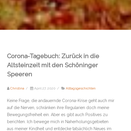
Corona-Tagebuch: Zurück in die
Altsteinzeit mit den Schöninger
Speeren
Christina
/
April 27, 2020
/
Alltagsgeschichten
Keine Frage, die andauernde Corona-Krise geht auch mir
auf die Nerven, schränken ihre Regularien doch meine
Bewegungsfreiheit ein. Aber es gibt auch Positives zu
berichten. Ich bewege mich in Naherholungsgebieten
aus meiner Kindheit und entdecke tatsächlich Neues im