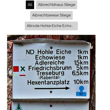
All
Albrechtshaus Stiege
Albrechtswiese Stiege
Allrode Hohle Eiche Echowiese Wüstung Selkenfelde 30-jähriger Krieg HWN 57 HWN 55 HWN 59 Kloster Michaelstein