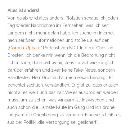
Alles ist anders!
Von da ab wird alles anders. Plötzlich schaue ich jeden
Tag wieder Nachrichten im Fernsehen, was ich seit
Langem nicht mehr getan habe. Ich suche im Internet
nach seriösen Informationen und stoße u.a. auf den
„
Corona-Update
“ Podcast von NDR-Info mit Christian
Drosten. Ich denke mir, wenn ich die Bedrohung nicht
sehen kann, dann will wenigstens so viel wie möglich
darüber erfahren und zwar keine Fake-News, sondern
Handfestes. Herr Drosten hat mich etwas beruhigt: Er
berichtet sachlich, verständlich. Er gibt zu, dass er auch
nicht alles weiß und das halt Vieles ausprobiert werden
muss, um zu sehen, was wirksam ist. Inzwischen sind
auch schon die Hamsterkäufe im Gang und ich drohe
langsam die Orientierung zu verlieren. Einerseits heißt es
aus der Politik „die Versorgung sei gesichert“,
andererseits sehe ich nur noch Toilettenpapier tragende
Menschen um mich herum. Ich bin in einer