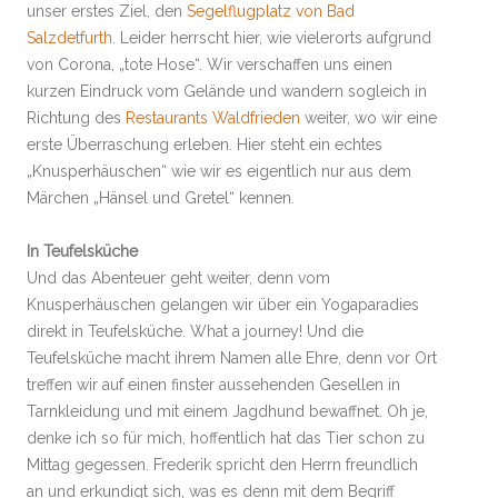
unser erstes Ziel, den
Segelflugplatz von Bad
Salzdetfurth
. Leider herrscht hier, wie vielerorts aufgrund
von Corona, „tote Hose“. Wir verschaffen uns einen
kurzen Eindruck vom Gelände und wandern sogleich in
Richtung des
Restaurants Waldfrieden
weiter, wo wir eine
erste Überraschung erleben. Hier steht ein echtes
„Knusperhäuschen“ wie wir es eigentlich nur aus dem
Märchen „Hänsel und Gretel“ kennen.
In Teufelsküche
Und das Abenteuer geht weiter, denn vom
Knusperhäuschen gelangen wir über ein Yogaparadies
direkt in Teufelsküche. What a journey! Und die
Teufelsküche macht ihrem Namen alle Ehre, denn vor Ort
treffen wir auf einen finster aussehenden Gesellen in
Tarnkleidung und mit einem Jagdhund bewaffnet. Oh je,
denke ich so für mich, hoffentlich hat das Tier schon zu
Mittag gegessen. Frederik spricht den Herrn freundlich
an und erkundigt sich, was es denn mit dem Begriff