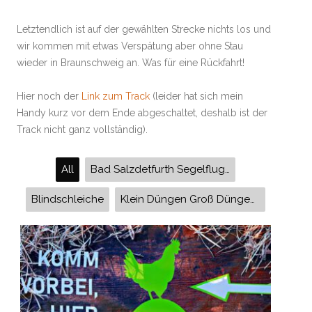
Letztendlich ist auf der gewählten Strecke nichts los und
wir kommen mit etwas Verspätung aber ohne Stau
wieder in Braunschweig an. Was für eine Rückfahrt!
Hier noch der
Link zum Track
(leider hat sich mein
Handy kurz vor dem Ende abgeschaltet, deshalb ist der
Track nicht ganz vollständig).
All
Bad Salzdetfurth Segelflugplatz Adventure Golfplatz Restaurant Waldfrieden Hexenhäuschen Teufelsküche Erlengrund Gehlenbach Katerstieg Saubergshöhenstieg
Blindschleiche
Klein Düngen Groß Düngen Kammweg Adolf-Stoffregen-Turm Passeiche Auf dem Galgen