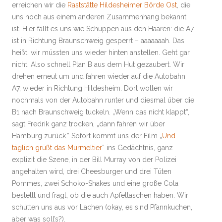
erreichen wir die
Raststätte Hildesheimer Börde Ost
, die
uns noch aus einem anderen Zusammenhang bekannt
ist. Hier fällt es uns wie Schuppen aus den Haaren: die A7
ist in Richtung Braunschweig gesperrt – aaaaaaah. Das
heißt, wir müssten uns wieder hinten anstellen. Geht gar
nicht. Also schnell Plan B aus dem Hut gezaubert. Wir
drehen erneut um und fahren wieder auf die Autobahn
A7, wieder in Richtung Hildesheim. Dort wollen wir
nochmals von der Autobahn runter und diesmal über die
B1 nach Braunschweig tuckeln. „Wenn das nicht klappt“,
sagt Fredrik ganz trocken, „dann fahren wir über
Hamburg zurück.“ Sofort kommt uns der Film „
Und
täglich grüßt das Murmeltier
“ ins Gedächtnis, ganz
explizit die Szene, in der Bill Murray von der Polizei
angehalten wird, drei Cheesburger und drei Tüten
Pommes, zwei Schoko-Shakes und eine große Cola
bestellt und fragt, ob die auch Apfeltaschen haben. Wir
schütten uns aus vor Lachen (okay, es sind Pfannkuchen,
aber was soll’s?).