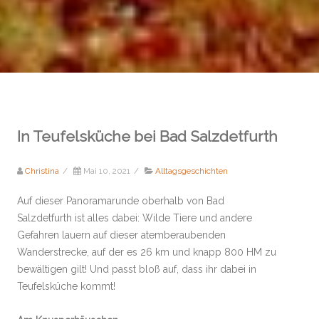
In Teufelsküche bei Bad Salzdetfurth
Christina
/
Mai 10, 2021
/
Alltagsgeschichten
Auf dieser Panoramarunde oberhalb von Bad
Salzdetfurth ist alles dabei: Wilde Tiere und andere
Gefahren lauern auf dieser atemberaubenden
Wanderstrecke, auf der es 26 km und knapp 800 HM zu
bewältigen gilt! Und passt bloß auf, dass ihr dabei in
Teufelsküche kommt!