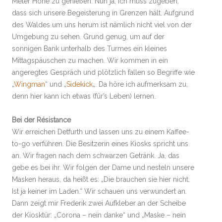
Meter Höhe zu genießen. Nun ja, ich muss zugeben,
dass sich unsere Begeisterung in Grenzen hält. Aufgrund
des Waldes um uns herum ist nämlich nicht viel von der
Umgebung zu sehen. Grund genug, um auf der
sonnigen Bank unterhalb des Turmes ein kleines
Mittagspäuschen zu machen. Wir kommen in ein
angeregtes Gespräch und plötzlich fallen so Begriffe wie
„
Wingman
“ und „
Sidekick
„. Da höre ich aufmerksam zu,
denn hier kann ich etwas (für’s Leben) lernen.
Bei der Résistance
Wir erreichen Detfurth und lassen uns zu einem Kaffee-
to-go verführen. Die Besitzerin eines Kiosks spricht uns
an. Wir fragen nach dem schwarzen Getränk. Ja, das
gebe es bei ihr. Wir folgen der Dame und nesteln unsere
Masken heraus, da heißt es: „Die brauchen sie hier nicht.
Ist ja keiner im Laden.“ Wir schauen uns verwundert an.
Dann zeigt mir Frederik zwei Aufkleber an der Scheibe
der Kiosktür: „Corona – nein danke“ und „Maske – nein