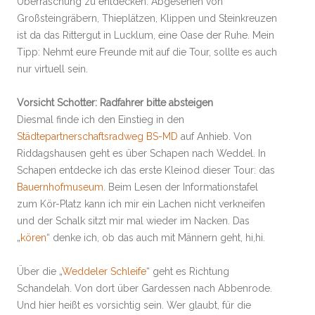
Überraschung zu entdecken. Abgesehen von
Großsteingräbern, Thieplätzen, Klippen und Steinkreuzen
ist da das Rittergut in Lucklum, eine Oase der Ruhe. Mein
Tipp: Nehmt eure Freunde mit auf die Tour, sollte es auch
nur virtuell sein.
Vorsicht Schotter: Radfahrer bitte absteigen
Diesmal finde ich den Einstieg in den
Städtepartnerschaftsradweg BS-MD
auf Anhieb. Von
Riddagshausen geht es über Schapen nach Weddel. In
Schapen entdecke ich das erste Kleinod dieser Tour: das
Bauernhofmuseum
. Beim Lesen der Informationstafel
zum Kör-Platz kann ich mir ein Lachen nicht verkneifen
und der Schalk sitzt mir mal wieder im Nacken. Das
„
kören
“ denke ich, ob das auch mit Männern geht, hi,hi.
Über die „
Weddeler Schleife
“ geht es Richtung
Schandelah. Von dort über Gardessen nach Abbenrode.
Und hier heißt es vorsichtig sein. Wer glaubt, für die