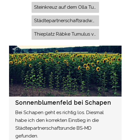
Steinkreuz auf dem Olla Tumuls von Evessen Thieplatz von Räbke Kör-Platz Langes Hof in Schapen Sankt Martin Weddeler Schleife
Städtepartnerschaftsradweg Braunschweig-Magdeburg Riddagshausen Bornum Gardessen Weddel Königslutter Elm Reitlingstal Sickte Erkerorde
Thieplatz Räbke Tumulus von Evessen Kör-Platz Weddeler Schleife
Sonnenblumenfeld bei Schapen
Bei Schapen geht es richtig los. Diesmal
habe ich den korrekten Einstieg in die
Städtepartnerschaftsrunde BS-MD
gefunden.