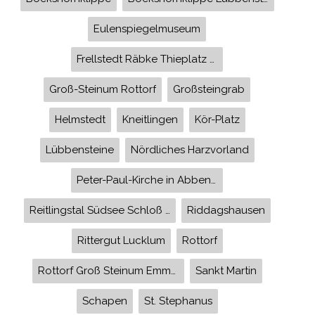
Eulenspiegelmuseum
Frellstedt Räbke Thieplatz Räbke
Groß-Steinum Rottorf
Großsteingrab
Helmstedt
Kneitlingen
Kör-Platz
Lübbensteine
Nördliches Harzvorland
Peter-Paul-Kirche in Abbenrode
Reitlingstal Südsee Schloß Richmond Sickte Braunschweig Evessen Riddagshausen
Riddagshausen
Rittergut Lucklum
Rottorf
Rottorf Groß Steinum Emmerstedt Süpplingenburg
Sankt Martin
Schapen
St. Stephanus