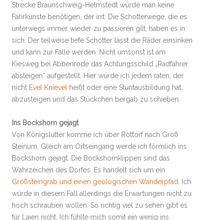
Strecke Braunschweig-Helmstedt würde man keine
Fahrkünste benötigen, der irrt. Die Schotterwege, die es
unterwegs immer wieder zu passieren gilt, haben es in
sich. Der teilweise tiefe Schotter lässt die Räder einsinken
und kann zur Falle werden. Nicht umsonst ist am
Kiesweg bei Abbenrode das Achtungsschild „Radfahrer
absteigen“ aufgestellt. Hier würde ich jedem raten, der
nicht
Evel Knievel
heißt oder eine Stuntausbildung hat,
abzusteigen und das Stückchen bergab zu schieben.
Ins Bockshorn gejagt
Von Königslutter komme ich über Rottorf nach Groß
Steinum. Gleich am Ortseingang werde ich förmlich ins
Bockshorn gejagt. Die Bockshornklippen sind das
Wahrzeichen des Dorfes. Es handelt sich um ein
Großsteingrab und einen geologischen Wanderpfad
. Ich
würde in diesem Fall allerdings die Erwartungen nicht zu
hoch schrauben wollen. So richtig viel zu sehen gibt es
für Laien nicht. Ich fühlte mich somit ein wenig ins