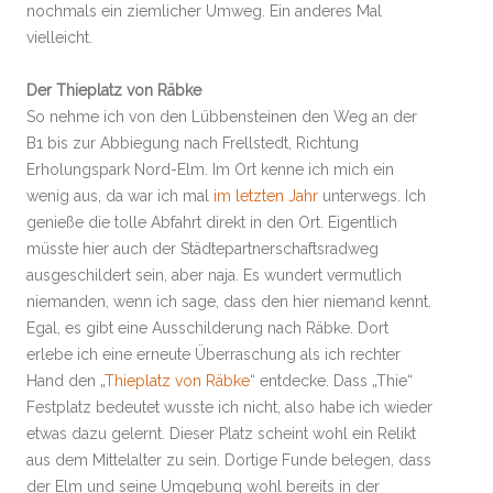
nochmals ein ziemlicher Umweg. Ein anderes Mal
vielleicht.
Der Thieplatz von Räbke
So nehme ich von den Lübbensteinen den Weg an der
B1 bis zur Abbiegung nach Frellstedt, Richtung
Erholungspark Nord-Elm. Im Ort kenne ich mich ein
wenig aus, da war ich mal
im letzten Jahr
unterwegs. Ich
genieße die tolle Abfahrt direkt in den Ort. Eigentlich
müsste hier auch der Städtepartnerschaftsradweg
ausgeschildert sein, aber naja. Es wundert vermutlich
niemanden, wenn ich sage, dass den hier niemand kennt.
Egal, es gibt eine Ausschilderung nach Räbke. Dort
erlebe ich eine erneute Überraschung als ich rechter
Hand den „
Thieplatz von Räbke
“ entdecke. Dass „Thie“
Festplatz bedeutet wusste ich nicht, also habe ich wieder
etwas dazu gelernt. Dieser Platz scheint wohl ein Relikt
aus dem Mittelalter zu sein. Dortige Funde belegen, dass
der Elm und seine Umgebung wohl bereits in der