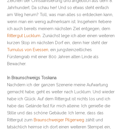
Zeichen der Christianisierung und angeblich aus dem 8.
Jahrhundert. Da schau her! Und so etwas steht einfach
am Weg herum? Toll, was man alles so entdecken kann,
wenn man ein wenig aufmerksam ist. Insgeheim fiebere
ich auch bereits meinem nächsten Ziel entgegen, dem
Rittergut Lucklum
. Zunächst lege ich aber einen weiteren
kurzen Stop im nächsten Dorf ein, denn hier steht der
Tumulus von Evessen
, ein jungsteinzeitliches
Fürstengrab mit einer 800 Jahren alten Linde als
Bewacher.
In Braunschweigs Toskana
Nachdem ich der ganzen Szenerie meine Aufwartung
gemacht habe, geht es weiter nach Lucklum. Und wieder
habe ich Glück. Auf dem Rittergut ist nichts los und ich
habe das Gelände fast für mich alleine. Ich genieße die
Stille und das schöne Gebäude. Ich lerne, dass das
Rittergut zum
Braunschweiger Pilgerweg
zählt und
tatsächlich heimse ich dort einen weiteren Stempel ein,