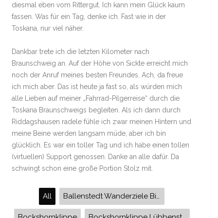
diesmal eben vom Rittergut. Ich kann mein Glück kaum
fassen. Was für ein Tag, denke ich. Fast wie in der
Toskana, nur viel näher.
Dankbar trete ich die letzten Kilometer nach
Braunschweig an. Auf der Höhe von Sickte erreicht mich
noch der Anruf meines besten Freundes. Ach, da freue
ich mich aber. Das ist heute ja fast so, als würden mich
alle Lieben auf meiner „Fahrrad-Pilgerreise“ durch die
Toskana Braunschweigs begleiten. Als ich dann durch
Riddagshausen radele fühle ich zwar meinen Hintern und
meine Beine werden langsam müde, aber ich bin
glücklich. Es war ein toller Tag und ich habe einen tollen
(virtuellen) Support genossen. Danke an alle dafür. Da
schwingt schon eine große Portion Stolz mit.
All
Ballenstedt Wanderziele Bismarck-Turm Alter Kohlenschacht
Bockshornklippe
Bockshornklippe Lübbensteine Helmstedt Räbke Groß Steinum Eitzum Schöppenstedt Evessen