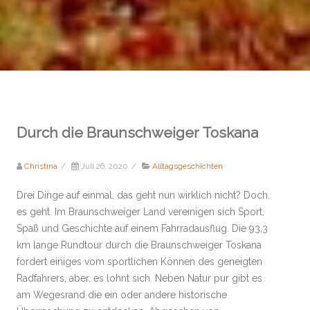
Durch die Braunschweiger Toskana
Christina
/
Juli 26, 2020
/
Alltagsgeschichten
Drei Dinge auf einmal, das geht nun wirklich nicht? Doch,
es geht. Im Braunschweiger Land vereinigen sich Sport,
Spaß und Geschichte auf einem Fahrradausflug. Die 93,3
km lange Rundtour durch die Braunschweiger Toskana
fordert einiges vom sportlichen Können des geneigten
Radfahrers, aber, es lohnt sich. Neben Natur pur gibt es
am Wegesrand die ein oder andere historische