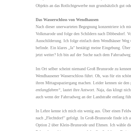
Objekts an das Rotlichtgewerbe nun grundsätzlich gut oder
Das Wasserschloss von Wendhausen
Nach dieser unerwarteten Begegnung konzentriere ich m
Volkmarode und folge den Schildern nach Dibbesdorf. Von 
Ausschilderung. Ich folge einfach dem Wendhäuser Weg un
befinde. Ein klares „Ja“ bestätigt meine Eingebung. Übe
jetzt weiter? Ich bin auf der Suche nach dem Fahrradwe
Im Ort selber scheint niemand Groß Brunsrode zu kennen
Wendhausener Wasserschloss führt. Oh, was für ein schön
ihren Mittagsspaziergang machen. Leider kennen sie den
entlangfahren“
, lautet ihre Antwort. Naja, das klingt ni
auch wenn der Fahrradweg an der Landstraße entlang füh
In Lehre kenne ich mich ein wenig aus. Über einen Feldw
nach „Flechtdorf“ gefolgt. In Groß-Brunsrode finde ich 
Option 2 über Klein-Brunsrode und Ehmen. Ich wähle di