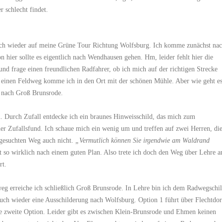
 schlecht findet.
ich wieder auf meine Grüne Tour Richtung Wolfsburg. Ich komme zunächst na
hier sollte es eigentlich nach Wendhausen gehen. Hm, leider fehlt hier die
d frage einen freundlichen Radfahrer, ob ich mich auf der richtigen Strecke
r einen Feldweg komme ich in den Ort mit der schönen Mühle. Aber wie geht e
g nach Groß Brunsrode.
. Durch Zufall entdecke ich ein braunes Hinweisschild, das mich zum
er Zufallsfund. Ich schaue mich ein wenig um und treffen auf zwei Herren, di
 gesuchten Weg auch nicht.
„Vermutlich können Sie irgendwie am Waldrand
cht so wirklich nach einem guten Plan. Also trete ich doch den Weg über Lehre a
rt.
eg erreiche ich schließlich Groß Brunsrode. In Lehre bin ich dem Radwegschi
auch wieder eine Ausschilderung nach Wolfsburg. Option 1 führt über Flechtdor
e zweite Option. Leider gibt es zwischen Klein-Brunsrode und Ehmen keinen