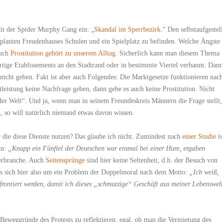
shit der Spider Murphy Gang ein: „
Skandal im Sperrbezirk.
“ Den selbstaufgestel
planten Freudenhauses Schulen und ein Spielplatz zu befinden. Welche Ängste
auch
Prostitution gehört zu unserem Alltag
. Sicherlich kann man diesem Thema
ige Etablissements an den Stadtrand oder in bestimmte Viertel verbannt. Dan
nicht geben. Fakt ist aber auch Folgendes: Die Marktgesetze funktionieren nac
leistung keine Nachfrage geben, dann gebe es auch keine Prostitution. Nicht
 der Welt“. Und ja, wenn man in seinem Freundeskreis Männern die Frage stellt
d, so will natürlich niemand etwas davon wissen.
r die diese Dienste nutzen? Das glaube ich nicht. Zumindest nach
einer Studie
is
nn:
„Knapp ein Fünftel der Deutschen war einmal bei einer Hure, ergaben
terbranche. Auch
Seitensprünge
sind hier keine Seltenheit, d.h. der Besuch von
es sich hier also um ein Problem der Doppelmoral nach dem Motto:
„Ich weiß,
nfrontiert werden, damit ich dieses „schmutzige“ Geschäft aus meiner Lebenswel
 Beweggründe des Protests zu reflektieren, egal, ob man die Vermietung des