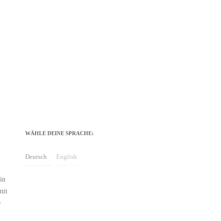
WÄHLE DEINE SPRACHE:
Deutsch
English
in
mit
e