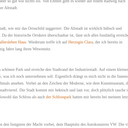
 aber so gut wie nichts los. Von Ehmen geht es wieder auf einem Radweg nach
er Altstadt.
t, wie mir das Ortsschild suggeriert. Die Altstadt ist wirklich hübsch und
. Da der historische Ortskern überschaubar ist, lässt sich alles fussläufig erreich
llersleben Haus
. Wiederum treffe ich auf
Herzogin Clara
, der ich bereits in
zig Jahre lang ihren Witwensitz.
 schönen Park und erreiche den Stadtrand der Industriestadt. Auf einem kleine
, was ich noch unternehmen soll. Eigentlich drängt es mich nicht in die Innens
ochmals ansehen. Vorbei an den Zeichen der Moderne, wie dem Kunstmuseum, 
tadtviertel. Die Stadt kommt mir hektisch und laut vor, doch plötzlich tauche 
. Sowohl das Schloss als auch
der Schlosspark
hatten mir bereits bei meinem letz
n den Insignien der Macht vorbei, dem Hauptsitz des Autokonzerns VW. Die v