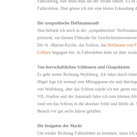
Fahrradweg, hier muss man auf der Straße fahren. Es ist
Fallersleben. Hier gönne ich mir eine kleine Erkundung d
Die sympathische Hoffmannstadt
Nun befinde ich mich in der „sympathischen“ Hoffmannstad
pittoresk, ein kleines Eldorado für Geschichtsinteressierte
Die St.-Marien-Kirche, das Schloss, das
Hoffmann von Fa
Gifhorn
begegnet bin. In Fallersleben hatte sie über zwan
Von herrschaftlichen Schlössern und Glaspalästen
Es geht weiter Richtung Wolfsburg. Ich fahre durch einen
Hügel lege ich erstmal eine Mittagspause ein und überlege
von Wolfsburg, aber das Schloss würde ich mir gerne n
VfL-Stadion und der Autostadt fahre ich zum kleinen Alts
rund um das Schloss in die absolute Stille und Idylle ab
Besuch vor gut sechs Jahren gefallen.
Die Insignien der Macht
Um wieder Richtung Fallersleben zu kommen, muss ich a