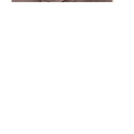
Cryostasis
Die Gegensätze, die die Ausstellung zeigt, ist
wirklich beschämend: Auf der einen Seite
des Globus sterben die Leute aus Armut. Auf
der anderen Seite des Globus lassen Sie sich
einfrieren!