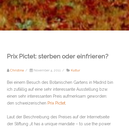
Prix Pictet: sterben oder einfrieren?
Christina
/
November 4, 2011
/
Kultur
Bei einem Besuch des Botanischen Gartens in Madrid bin
ich zufällig auf eine sehr interessante Ausstellung bzw.
einen sehr interessanten Preis aufmerksam geworden:
den schweizerischen
Prix Pictet
.
Laut der Beschreibung des Preises auf der Internetseite
der Stiftung „it has a unique mandate – to use the power