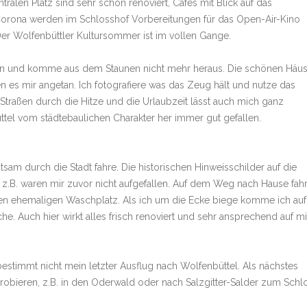
tralen Platz sind sehr schön renoviert, Cafés mit Blick auf das
orona werden im Schlosshof Vorbereitungen für das Open-Air-Kino
Der Wolfenbüttler Kultursommer ist im vollen Gange.
aßen und komme aus dem Staunen nicht mehr heraus. Die schönen Häu
es mir angetan. Ich fotografiere was das Zeug hält und nutze das
 Straßen durch die Hitze und die Urlaubzeit lässt auch mich ganz
ttel vom städtebaulichen Charakter her immer gut gefallen.
chtsam durch die Stadt fahre. Die historischen Hinweisschilder auf die
 z.B. waren mir zuvor nicht aufgefallen. Auf dem Weg nach Hause fah
nen ehemaligen Waschplatz. Als ich um die Ecke biege komme ich auf
che. Auch hier wirkt alles frisch renoviert und sehr ansprechend auf mi
bestimmt nicht mein letzter Ausflug nach Wolfenbüttel. Als nächstes
bieren, z.B. in den Oderwald oder nach Salzgitter-Salder zum Schlo