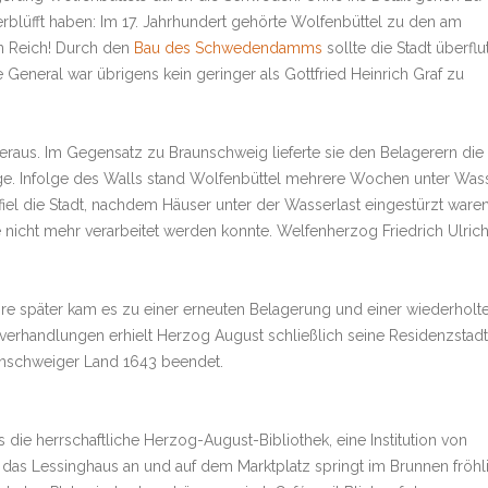
verblüfft haben: Im 17. Jahrhundert gehörte Wolfenbüttel zu den am
en Reich! Durch den
Bau des Schwedendamms
sollte die Stadt überflu
eneral war übrigens kein geringer als Gottfried Heinrich Graf zu
r heraus. Im Gegensatz zu Braunschweig lieferte sie den Belagerern die
 Infolge des Walls stand Wolfenbüttel mehrere Wochen unter Wass
iel die Stadt, nachdem Häuser unter der Wasserlast eingestürzt ware
 nicht mehr verarbeitet werden konnte. Welfenherzog Friedrich Ulric
hre später kam es zu einer erneuten Belagerung und einer wiederholt
rhandlungen erhielt Herzog August schließlich seine Residenzstadt
aunschweiger Land 1643 beendet.
ie herrschaftliche Herzog-August-Bibliothek, eine Institution von
 das Lessinghaus an und auf dem Marktplatz springt im Brunnen fröhl