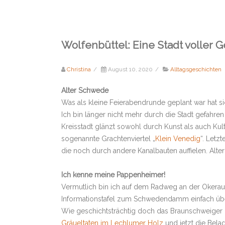
Wolfenbüttel: Eine Stadt voller 
Christina
/
August 10, 2020
/
Alltagsgeschichten
Alter Schwede
Was als kleine Feierabendrunde geplant war hat s
Ich bin länger nicht mehr durch die Stadt gefahre
Kreisstadt glänzt sowohl durch Kunst als auch Kul
sogenannte Grachtenviertel „
Klein Venedig
“. Letz
die noch durch andere Kanalbauten auffielen. Alte
Ich kenne meine Pappenheimer!
Vermutlich bin ich auf dem Radweg an der Okera
Informationstafel zum Schwedendamm einfach überseh
Wie geschichtsträchtig doch das Braunschweiger L
Gräueltaten im Lechlumer Holz
und jetzt die Bela