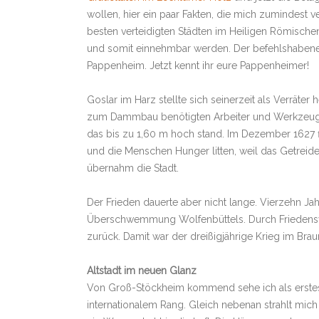
wollen, hier ein paar Fakten, die mich zumindest 
besten verteidigten Städten im Heiligen Römisch
und somit einnehmbar werden. Der befehlshabene G
Pappenheim. Jetzt kennt ihr eure Pappenheimer!
Goslar im Harz stellte sich seinerzeit als Verräte
zum Dammbau benötigten Arbeiter und Werkzeuge.
das bis zu 1,60 m hoch stand. Im Dezember 1627 f
und die Menschen Hunger litten, weil das Getreide
übernahm die Stadt.
Der Frieden dauerte aber nicht lange. Vierzehn Ja
Überschwemmung Wolfenbüttels. Durch Friedensve
zurück. Damit war der dreißigjährige Krieg im Br
Altstadt im neuen Glanz
Von Groß-Stöckheim kommend sehe ich als erstes d
internationalem Rang. Gleich nebenan strahlt mich