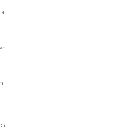
tet
er,
n
h
en
ich