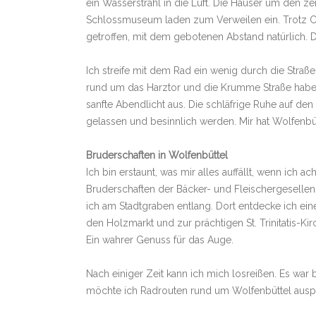
ein Wasserstrahl in die Luft. Die Häuser um den zen
Schlossmuseum laden zum Verweilen ein. Trotz C
getroffen, mit dem gebotenen Abstand natürlich. 
Ich streife mit dem Rad ein wenig durch die Str
rund um das Harztor und die Krumme Straße haben 
sanfte Abendlicht aus. Die schläfrige Ruhe auf den
gelassen und besinnlich werden. Mir hat Wolfenbü
Bruderschaften in Wolfenbüttel
Ich bin erstaunt, was mir alles auffällt, wenn ich a
Bruderschaften der Bäcker- und Fleischergesellen
ich am Stadtgraben entlang. Dort entdecke ich ei
den Holzmarkt und zur prächtigen St. Trinitatis-Kir
Ein wahrer Genuss für das Auge.
Nach einiger Zeit kann ich mich losreißen. Es war 
möchte ich Radrouten rund um Wolfenbüttel auspro