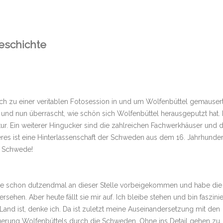
Geschichte
ich zu einer veritablen Fotosession in und um Wolfenbüttel gemausert
n und nun überrascht, wie schön sich Wolfenbüttel herausgeputzt hat. 
tur. Ein weiterer Hingucker sind die zahlreichen Fachwerkhäuser und 
teres ist eine Hinterlassenschaft der Schweden aus dem 16. Jahrhunder
r Schwede!
ue schon dutzendmal an dieser Stelle vorbeigekommen und habe die
en. Aber heute fällt sie mir auf. Ich bleibe stehen und bin faszinier
and ist, denke ich. Da ist zuletzt meine Auseinandersetzung mit den
gerung Wolfenbüttels durch die Schweden. Ohne ins Detail gehen zu