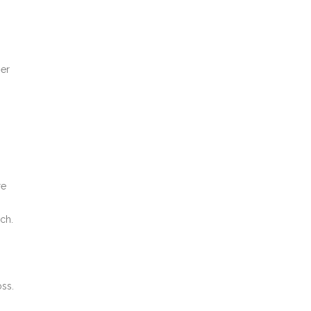
ser
re
ch.
ss.