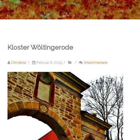
Kloster Wöltingerode
Christina
/
Februar 8, 2019
/
/
0Kommentare