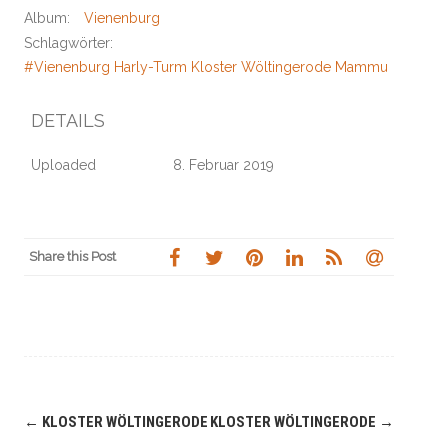
Album:
Vienenburg
Schlagwörter:
#Vienenburg Harly-Turm Kloster Wöltingerode Mammutbaum Kr
DETAILS
Uploaded
8. Februar 2019
Share this Post
Navigation
←
KLOSTER WÖLTINGERODE
KLOSTER WÖLTINGERODE
→