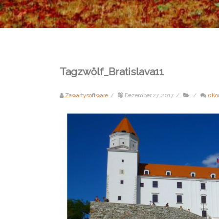
Tagzwölf_Bratislava11
Zawartysoftware
/
Dezember 27, 2017
/
/
0Ko