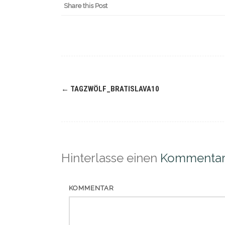
Share this Post
Navigation
←
TAGZWÖLF_BRATISLAVA10
(Beiträge)
Hinterlasse einen
Kommenta
KOMMENTAR