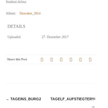
Studená dolina.
Album:
Slowakei_2014
DETAILS
Uploaded
27. Dezember 2017
Share this Post
Navigation
←
TAGEINS_BURG2
TAGELF_AUFSTIEGTERYCHATA
(Beiträge)
→