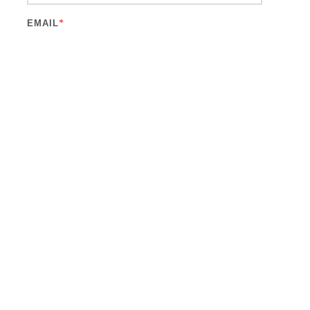
EMAIL
*
WEBSITE
CAPTCHA CODE
*
WÄHLE DEINE SPRACHE: