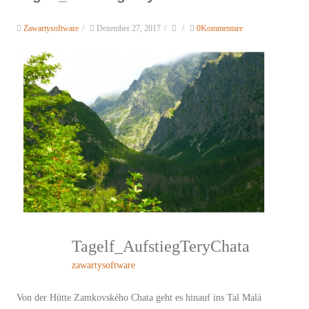
Zawartysoftware
/
Dezember 27, 2017
/
/
0Kommentare
Tagelf_AufstiegTeryChata
zawartysoftware
Von der Hütte Zamkovského Chata geht es hinauf ins Tal Malá