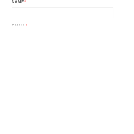
NAME
*
EMAIL
*
WEBSITE
CAPTCHA CODE
*