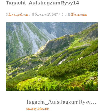
Tagacht_AufstiegzumRysy14
Zawartysoftware
/
Dezember 27, 2017
/
/
0Kommentare
Tagacht_AufstiegzumRysy14
zawartysoftware