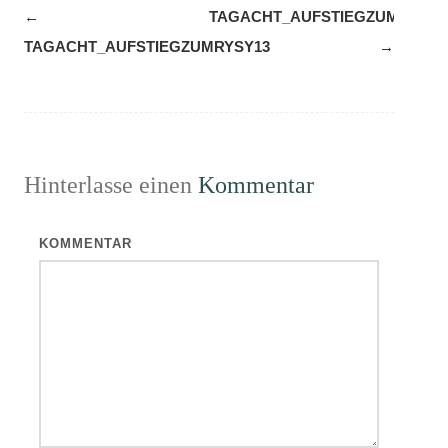
Navigation
←
TAGACHT_AUFSTIEGZUMRYSY1
(Beiträge)
TAGACHT_AUFSTIEGZUMRYSY13
→
Hinterlasse einen
Kommentar
KOMMENTAR