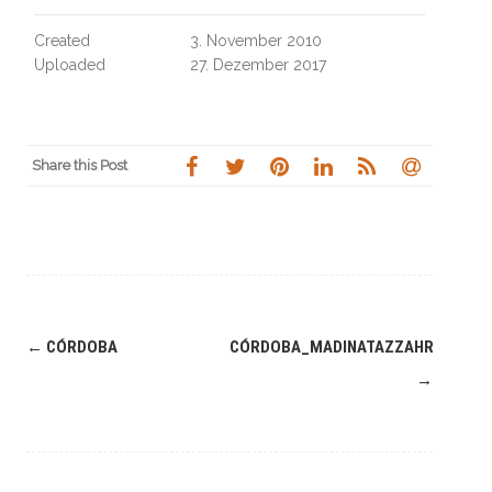
Created
3. November 2010
Uploaded
27. Dezember 2017
Share this Post
Navigation
←
CÓRDOBA
CÓRDOBA_MADINATAZZAHRA15
(Beiträge)
→