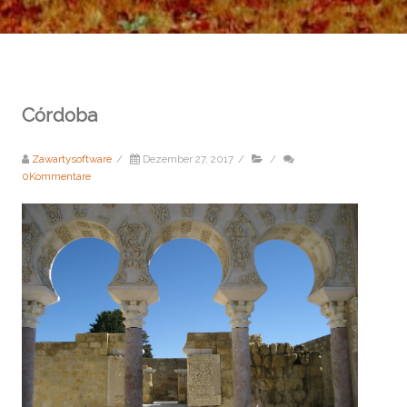
Córdoba
Zawartysoftware
/
Dezember 27, 2017
/
/
0Kommentare