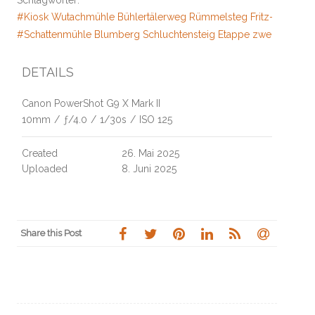
#Kiosk Wutachmühle Bühlertälerweg Rümmelsteg Fritz-Hockenj
#Schattenmühle Blumberg Schluchtensteig Etappe zwei Schleifen
DETAILS
Canon PowerShot G9 X Mark II
10mm
/
ƒ/4.0
/
1/30s
/
ISO 125
Created
26. Mai 2025
Uploaded
8. Juni 2025
Share this Post