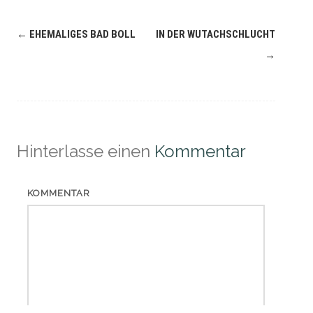
Navigation
←
EHEMALIGES BAD BOLL
IN DER WUTACHSCHLUCHT
(Beiträge)
→
Hinterlasse einen
Kommentar
KOMMENTAR