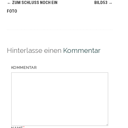
Navigation
←
ZUM SCHLUSS NOCH EIN
BILD53
→
(Beiträge)
FOTO
Hinterlasse einen
Kommentar
KOMMENTAR
*