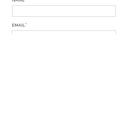
NAME
*
EMAIL
WEBSITE
*
CAPTCHA CODE