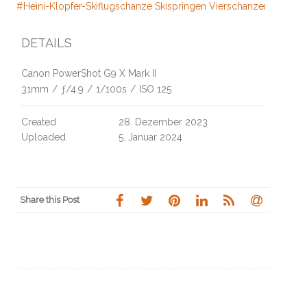
#Heini-Klopfer-Skiflugschanze Skispringen Vierschanzentournee O
DETAILS
Canon PowerShot G9 X Mark II
31mm
/
ƒ/4.9
/
1/100s
/
ISO 125
Created
28. Dezember 2023
Uploaded
5. Januar 2024
Share this Post