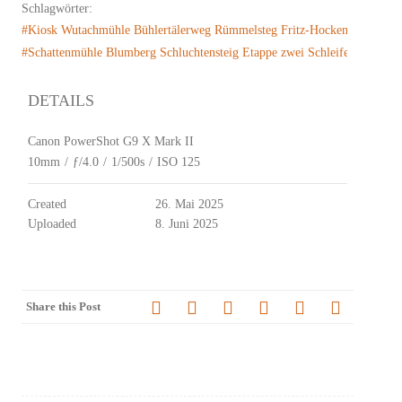
Schlagwörter:
#Kiosk Wutachmühle Bühlertälerweg Rümmelsteg Fritz-Hockenjos Steg 
#Schattenmühle Blumberg Schluchtensteig Etappe zwei Schleifenbachwasser
DETAILS
Canon PowerShot G9 X Mark II
10mm
/
ƒ/4.0
/
1/500s
/
ISO 125
Created
26. Mai 2025
Uploaded
8. Juni 2025
Share this Post