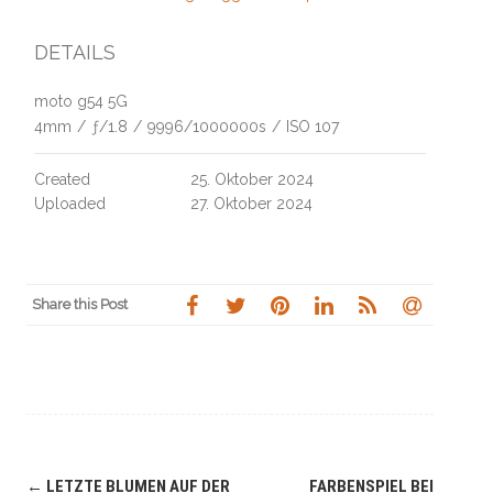
DETAILS
moto g54 5G
4mm
/
ƒ/1.8
/
9996/1000000s
/
ISO 107
Created
25. Oktober 2024
Uploaded
27. Oktober 2024
Share this Post
Navigation
←
LETZTE BLUMEN AUF DER
FARBENSPIEL BEI