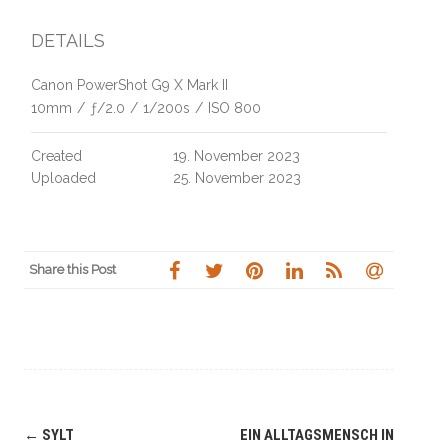
DETAILS
Canon PowerShot G9 X Mark II
10mm
/
ƒ/2.0
/
1/200s
/
ISO 800
Created
19. November 2023
Uploaded
25. November 2023
Share this Post
Navigation
←
SYLT
EIN ALLTAGSMENSCH IN