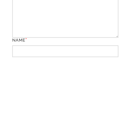
*
NAME
*
EMAIL
WEBSITE
*
CAPTCHA CODE