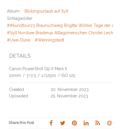
Album:
Bildungsurlaub auf Sylt
Schlagwörter:
##kunsttour23 Braunschweig Brigitte Wöhler Tage der offenen Tü
#Sylt Nordsee Braderup Alltagsmenschen Christel Lechner Kliffw
#Uwe-Düne
#Wenningstedt
DETAILS
Canon PowerShot G9 X Mark II
10mm
/
ƒ/2.5
/
1/1250s
/
ISO 125
Created
20. November 2023
Uploaded
25. November 2023
Share this Post