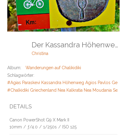
Der Kassandra Höhenweg
Christina
Album:
Wanderungen auf Chalikidiki
Schlagwörter:
#Agias Paraskevi Kassandra Höhenweg Agios Pavlos Geoponik
#Chalkidiki Griechenland Nea Kalkratia Nea Moudania Secret Para
DETAILS
Canon PowerShot G9 X Mark II
10mm
/
ƒ/4.0
/
1/250s
/
ISO 125