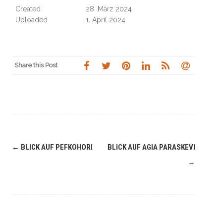
Created
28. März 2024
Uploaded
1. April 2024
Share this Post
Navigation
←
BLICK AUF PEFKOHORI
BLICK AUF AGIA PARASKEVI
(Beiträge)
→