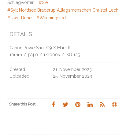
Schlagwörter:
#Siel
#Sylt Nordsee Braderup Alltagsmenschen Christel Lechner Kliffw
#Uwe-Düne
#Wenningstedt
DETAILS
Canon PowerShot G9 X Mark II
10mm
/
ƒ/4.0
/
1/1000s
/
ISO 125
Created
21. November 2023
Uploaded
25. November 2023
Share this Post