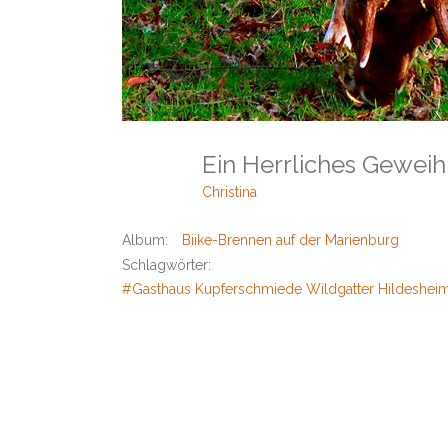
Ein Herrliches Gewei
Christina
Album:
Biike-Brennen auf der Marienburg
Schlagwörter:
#Gasthaus Kupferschmiede Wildgatter Hildeshei