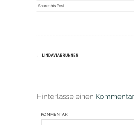
Share this Post
Navigation
←
LINDAVIABRUNNEN
(Beiträge)
Hinterlasse einen
Kommenta
KOMMENTAR