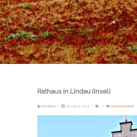
Rathaus in Lindau (Insel)
Christina
/
Januar 5, 2024
/
/
0Kommentare