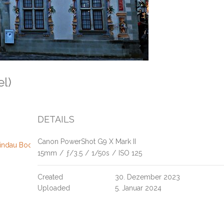
sel)
DETAILS
Canon PowerShot G9 X Mark II
 Lindau Bodensee Schlüssellehen Premium-Wanderweg Scheidegger 
15mm
/
ƒ/3.5
/
1/50s
/
ISO 125
Created
30. Dezember 2023
Uploaded
5. Januar 2024