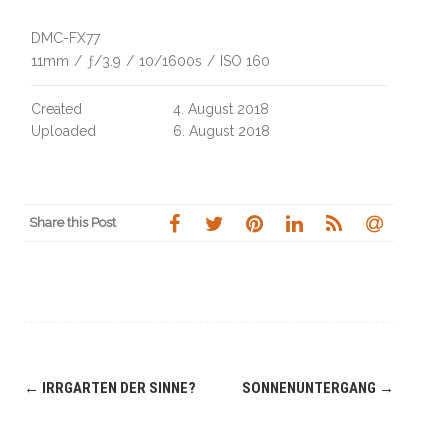
DMC-FX77
11mm
/
ƒ/3.9
/
10/1600s
/
ISO 160
Created
4. August 2018
Uploaded
6. August 2018
Share this Post
Navigation
←
IRRGARTEN DER SINNE?
SONNENUNTERGANG
→
(Beiträge)