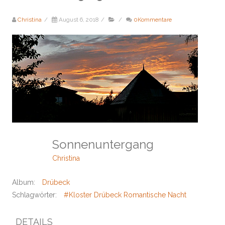
Christina
/
August 6, 2018
/
/
0Kommentare
Sonnenuntergang
Christina
Album:
Drübeck
Schlagwörter:
#Kloster Drübeck Romantische Nacht
DETAILS