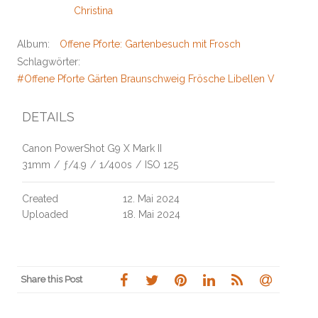
Christina
Album:
Offene Pforte: Gartenbesuch mit Frosch
Schlagwörter:
#Offene Pforte Gärten Braunschweig Frösche Libellen Völkenr
DETAILS
Canon PowerShot G9 X Mark II
31mm
/
ƒ/4.9
/
1/400s
/
ISO 125
Created
12. Mai 2024
Uploaded
18. Mai 2024
Share this Post