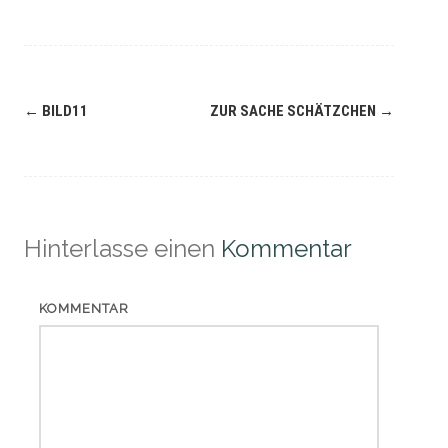
Navigation
←
BILD11
ZUR SACHE SCHÄTZCHEN
→
(Beiträge)
Hinterlasse einen
Kommentar
KOMMENTAR