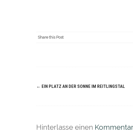
Share this Post
Navigation
←
EIN PLATZ AN DER SONNE IM REITLINGSTAL
(Beiträge)
Hinterlasse einen
Kommenta