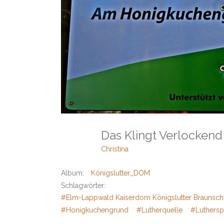
Das Klingt Verlocken
Christina
Album:
Königslutter_DOM
Schlagwörter:
#Elm-Lappwald Kaiserdom Königslutter Braunschwe
#Honigkuchengrund
#Lutherquelle
#Luthersp