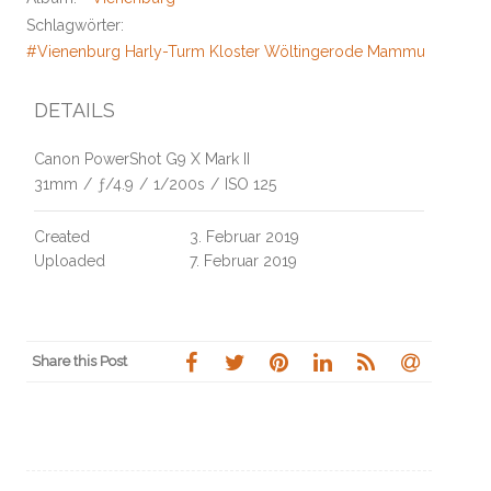
Schlagwörter:
#Vienenburg Harly-Turm Kloster Wöltingerode Mammutbaum Kr
DETAILS
Canon PowerShot G9 X Mark II
31mm
/
ƒ/4.9
/
1/200s
/
ISO 125
Created
3. Februar 2019
Uploaded
7. Februar 2019
Share this Post