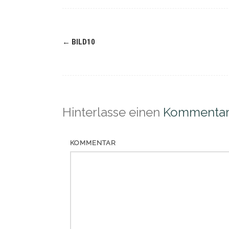
Navigation
←
BILD10
(Beiträge)
Hinterlasse einen
Kommenta
KOMMENTAR