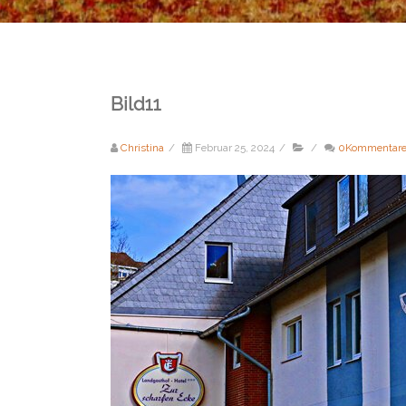
Bild11
Christina
/
Februar 25, 2024
/
/
0Kommentar