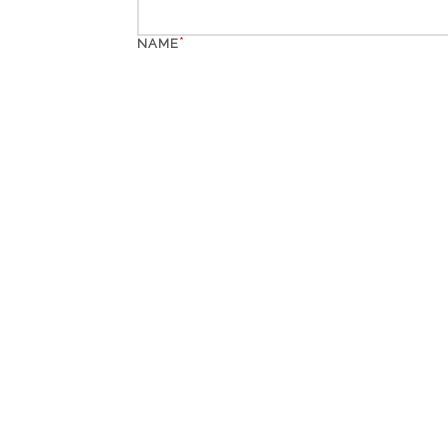
*
NAME
*
EMAIL
WEBSITE
*
CAPTCHA CODE