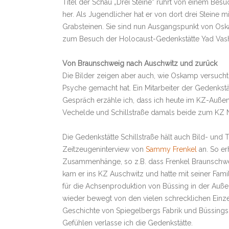
Titel der Schau „Drei Steine“ rührt von einem Bes
her. Als Jugendlicher hat er von dort drei Steine
Grabsteinen. Sie sind nun Ausgangspunkt von Osk
zum Besuch der Holocaust-Gedenkstätte Yad Vas
Von Braunschweig nach Auschwitz und zurück
Die Bilder zeigen aber auch, wie Oskamp versuch
Psyche gemacht hat. Ein Mitarbeiter der Gedenkstät
Gespräch erzähle ich, dass ich heute im KZ-Außen
Vechelde und Schillstraße damals beide zum KZ Ne
Die Gedenkstätte Schillstraße hält auch Bild- und 
Zeitzeugeninterview von
Sammy Frenkel
an. So er
Zusammenhänge, so z.B. dass Frenkel Braunschweig
kam er ins KZ Auschwitz und hatte mit seiner Fam
für die Achsenproduktion von Büssing in der Außen
wieder bewegt von den vielen schrecklichen Einzel
Geschichte von Spiegelbergs Fabrik und Büssings 
Gefühlen verlasse ich die Gedenkstätte.