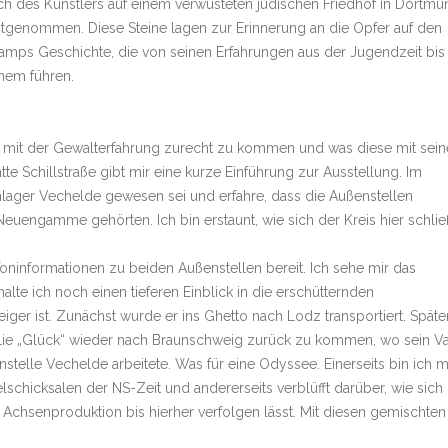
uch des Künstlers auf einem verwüsteten jüdischen Friedhof in Dortmu
 mitgenommen. Diese Steine lagen zur Erinnerung an die Opfer auf den
amps Geschichte, die von seinen Erfahrungen aus der Jugendzeit bis
hem führen.
t mit der Gewalterfahrung zurecht zu kommen und was diese mit sein
te Schillstraße gibt mir eine kurze Einführung zur Ausstellung. Im
lager Vechelde gewesen sei und erfahre, dass die Außenstellen
uengamme gehörten. Ich bin erstaunt, wie sich der Kreis hier schließ
Toninformationen zu beiden Außenstellen bereit. Ich sehe mir das
halte ich noch einen tieferen Einblick in die erschütternden
er ist. Zunächst wurde er ins Ghetto nach Lodz transportiert. Späte
ilie „Glück“ wieder nach Braunschweig zurück zu kommen, wo sein Va
stelle Vechelde arbeitete. Was für eine Odyssee. Einerseits bin ich m
schicksalen der NS-Zeit und andererseits verblüfft darüber, wie sich 
Achsenproduktion bis hierher verfolgen lässt. Mit diesen gemischten