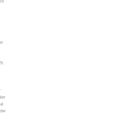
nd
er
t.
r
ter
al
die