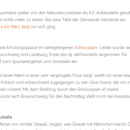
pinnerei später von den Nationalsozialisten als KZ-Außenstelle genut
st nichts mehr zu sehen. Nur eine Tafel der Gemeinde Vechelde am
4 bis März 1945
vor sich ging.
 eine Erholungspause im nahegelegenen
Schlosspark
. Leider wurde di
unschweig und Lüneburg, Ende des 19 Jahrhunderts abgerissen. Ein
lädt zum Spazierengehen und Verweilen ein.
d einen Mann in einer sehr vergnügten Pose zeigt, werfe ich einen et
 fröhlich und unbeschwert zugegangen zu sein. Eine Szene, die mir i
in scheint. Mit dem Streifzug durch den Schlosspark ist meine
urück nach Braunschweig, für den Nachmittag steht noch die Ausstel
lstraße
ffener von rechter Gewalt, zeigen, was Gewalt mit Menschen macht. 