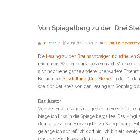
Von Spiegelberg zu den Drei Ste
Christina
/
August 12, 2021
/
Kultur
,
Philosophisch
Die
Lesung zu den Braunschweiger Industriellen 
mich mein Wissensdurst gestern nach Vechelde, w
sich noch eine ganze andere, unerwartete Erkenntn
Besuch der
Ausstellung „Drei Steine“
in der Gedenk
wie sich der Kreis von der Lesung am Sonntag bis
Das Jutetor
Von der Entdeckungslust getrieben verschlägt es
biege ich links in die Spiegelbergallee. Das kling
dem ehemaligen Eingangstor zu Spiegelbergs Fabrik
gelange ich schließlich dort hin. Ich bin ein weni
einstigen Fabrikgebäuden zu sehen.