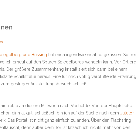
inen
es
Spiegelberg und Büssing
hat mich irgendwie nicht losgelassen. So trei
o ich erneut auf den Spuren Spiegelbergs wandeln kann. Vor Ort erg
is. Der größere Zusammenhang kristallisiert sich dann bei einem
stätte Schillstraße heraus. Eine für mich völlig verblüffende Erfahrung
 zum gestrigen Ausstelllungsbesuch schließt.
 mich also an diesem Mittwoch nach Vechelde. Von der Hauptstraße
t schon einmal gut, schließlich bin ich auf der Suche nach dem
Jutetor
,
. Das Portal ist nicht ganz einfach zu finden. Über den Flachsring
g enttäuscht, denn außer dem Tor ist tatsächlich nichts mehr von den