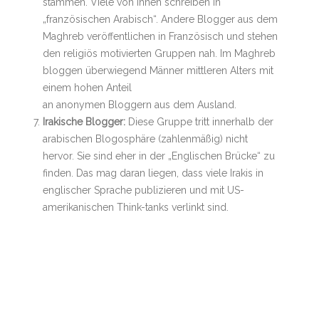
stammen. Viele von ihnen schreiben in
„französischen Arabisch“. Andere Blogger aus dem
Maghreb veröffentlichen in Französisch und stehen
den religiös motivierten Gruppen nah. Im Maghreb
bloggen überwiegend Männer mittleren Alters mit
einem hohen Anteil
an anonymen Bloggern aus dem Ausland.
Irakische Blogger:
Diese Gruppe tritt innerhalb der
arabischen Blogosphäre (zahlenmäßig) nicht
hervor. Sie sind eher in der „Englischen Brücke“ zu
finden. Das mag daran liegen, dass viele Irakis in
englischer Sprache publizieren und mit US-
amerikanischen Think-tanks verlinkt sind.
Muslim-Bruderschaft:
Obwohl die Mulim-
Bruderschaft in Ägypten offiziell verboten sind, sind
sie durch Blogs sehr aktiv vertreten. Sie schreiben
über Menschenrechte und verteidigen inhaftierte
Mitglieder. Sie diskutieren über die Zukunft der
Vereinigung und deren Zielsetzungen. Es ist in