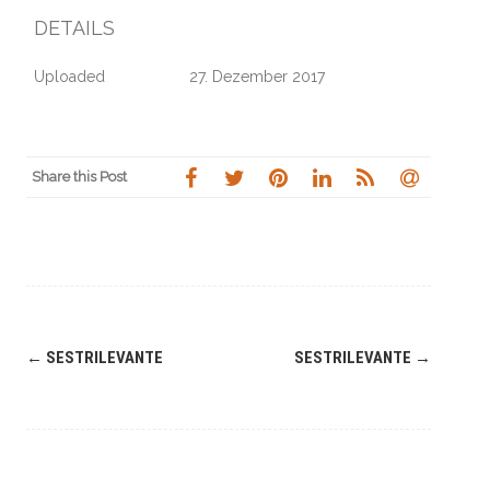
DETAILS
Uploaded
27. Dezember 2017
Share this Post
Navigation
←
SESTRILEVANTE
SESTRILEVANTE
→
(Beiträge)