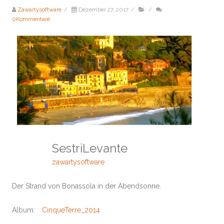
Zawartysoftware
/
Dezember 27, 2017
/
/
0Kommentare
SestriLevante
zawartysoftware
Der Strand von Bonassola in der Abendsonne.
Album:
CinqueTerre_2014