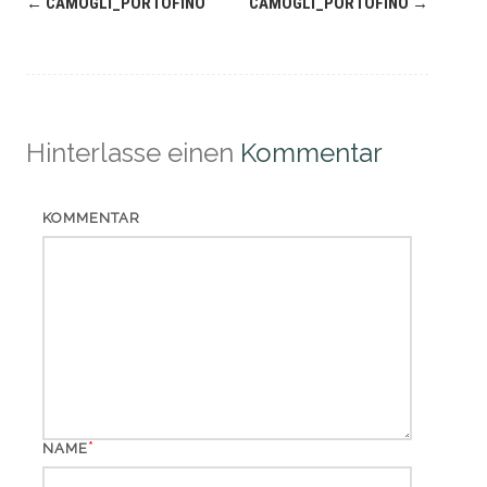
Navigation
←
CAMOGLI_PORTOFINO
CAMOGLI_PORTOFINO
→
(Beiträge)
Hinterlasse einen
Kommentar
KOMMENTAR
*
NAME