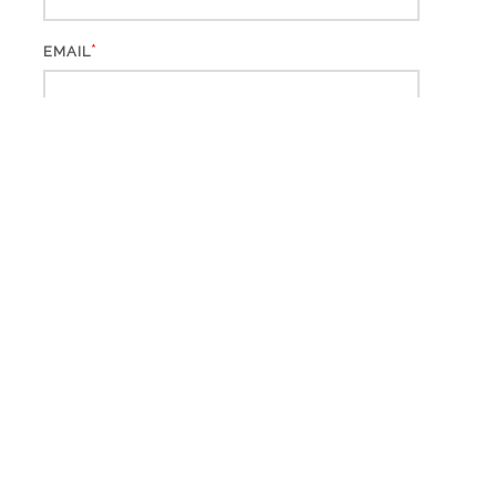
*
EMAIL
WEBSITE
*
CAPTCHA CODE