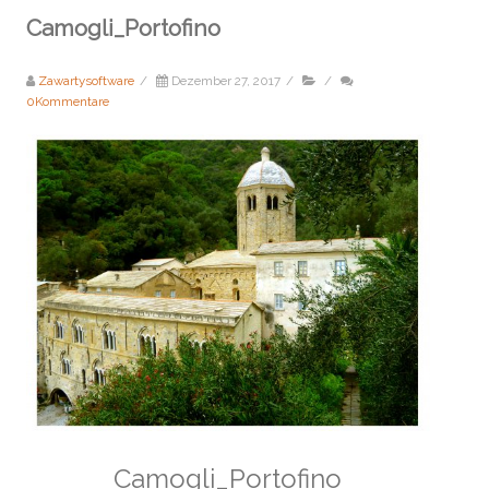
Camogli_Portofino
Zawartysoftware
/
Dezember 27, 2017
/
/
0Kommentare
Camogli_Portofino