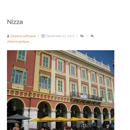
Nizza
Zawartysoftware
/
Dezember 27, 2017
/
/
0Kommentare