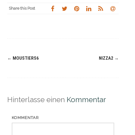
Share this Post
Navigation
←
MOUSTIERS6
NIZZA2
→
(Beiträge)
Hinterlasse einen
Kommentar
KOMMENTAR