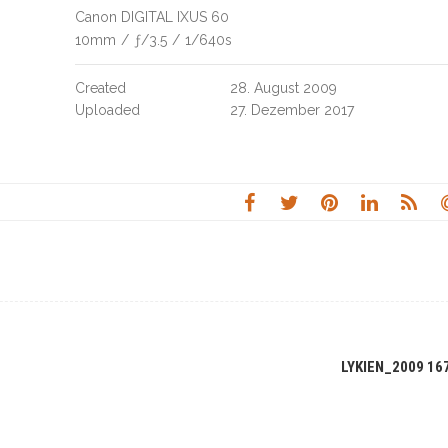
Canon DIGITAL IXUS 60
10mm
/
ƒ/3.5
/
1/640s
Created
28. August 2009
Uploaded
27. Dezember 2017
LYKIEN_2009 16