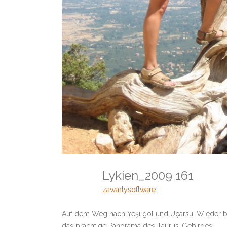
Lykien_2009 161
zawartysoftware
Auf dem Weg nach Yeşilgöl und Uçarsu. Wieder b
das prächtige Panorama des Taurus-Gebirges.