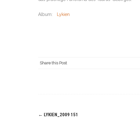
Album:
Lykien
Share this Post
Navigation
←
LYKIEN_2009 151
(Beiträge)