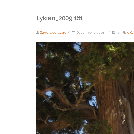
Lykien_2009 161
Zawartysoftware
/
Dezember 27, 2017
/
/
0Ko