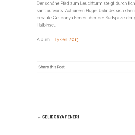
Der schöne Pfad zum Leuchtturm steigt durch lic
sanft aufwärts. Auf einem Hügel befindet sich dan
erbaute Gelidonya Feneri über der Südspitze der
Halbinsel.
Album:
Lykien_2013
Share this Post
Navigation
←
GELIDONYA FENERI
(Beiträge)