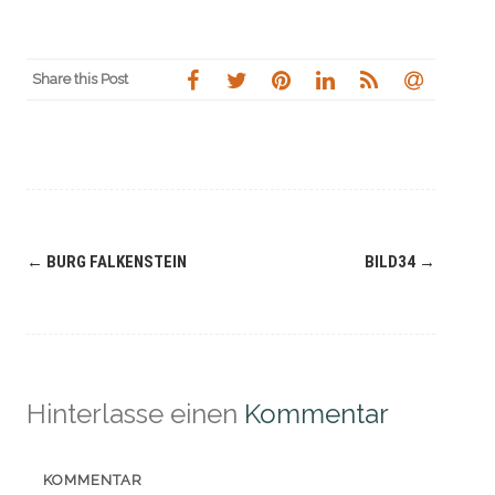
Share this Post
Navigation
←
BURG FALKENSTEIN
BILD34
→
(Beiträge)
Hinterlasse einen
Kommentar
KOMMENTAR