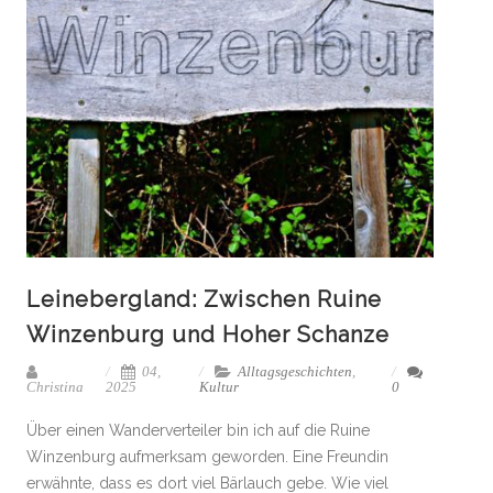
Leinebergland: Zwischen Ruine
Winzenburg und Hoher Schanze
04,
Alltagsgeschichten
,
Christina
2025
Kultur
0
Über einen Wanderverteiler bin ich auf die Ruine
Winzenburg aufmerksam geworden. Eine Freundin
erwähnte, dass es dort viel Bärlauch gebe. Wie viel