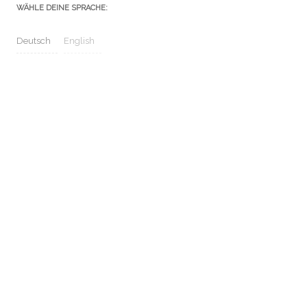
WÄHLE DEINE SPRACHE:
Deutsch
English
Kontakt
Impressum / Datenschutz
Sitemap
Nettiquette
NEUESTE KOMMENTARE