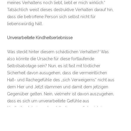
meines Verhaltens noch liebt, liebt er mich wirklich.“
Tatsächlich weist dieses destruktive Verhalten darauf hin,
dass die betroffene Person sich selbst nicht für
liebenswürdig hält.
Unverarbeitete Kindheitserlebnisse
Was steckt hinter diesem schädlichen Verhalten? Was
also könnte die Ursache für diese fortlaufende
Selbstsabotage sein? Nun, es ist fast mit tödlicher
Sicherheit davon ausugehen, dass die vermeintlichen
Haß- und Rachegefühle des „sich Verweigerns“ nicht aus
dem Hier und Jetzt stammen und damit dem jetzigen
Gegenüber gelten. Nein, vielmehr ist davon auszugehen,
dass es sich um unverarbeitete Gefühle aus
Kindheitserlebnissen handelt, die nun auf den jetzigen
Partner projiziert werden und dabei ursprünglich den
ehemaligen Bezugspersonen der Kindheit gegolten
haben. Genau diese unverarbeiteten Gefühle führen dann